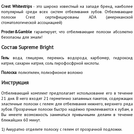
Crest Whitestrips
- это широко известный на западе бренд, наиболее
популярный среди всех систем отбеливания зубов. Отбеливающие
полоски Crest сертифицированы ADA (американской
стоматологической ассоциацией)
Procter&Gamble
гарантирует, что отбеливающие полоски абсолютно
безопасны для эмали!
Состав Supreme Bright
Гель
: вода, глицерин, перекись водорода, карбомер, гидроксид
натрия, сахарин натрия, соль пирофосфрной кислоты.
Полоска
: полиэтилен, полиэфионое волокно
Инструкция
Отбеливающий комплект предполагает использование его в течение
21 дня. В него входят 21 герметично запаянных пакетов, содержащих
эластичные полоски с гелем для отбеливания нижнего, верхнего ряда
зубов. Прозрачные полоски быстро надёжно приклеиваются к зубам, а
Вы имеете возможность заниматься привычными делами в течение
ближайших 60 минут.
1) Аккуратно отделите полоску с гелем от прозрачной подложки.