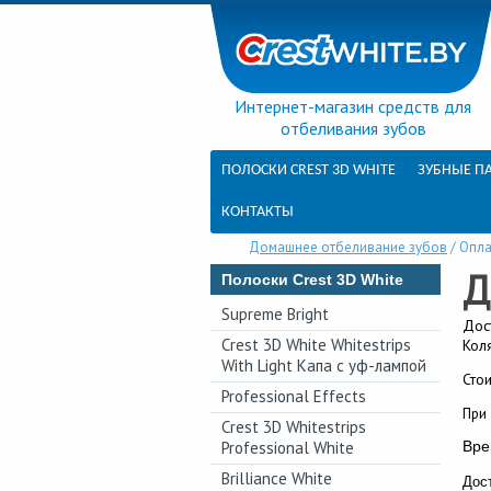
Интернет-магазин средств для
отбеливания зубов
ПОЛОСКИ CREST 3D WHITE
ЗУБНЫЕ ПА
КОНТАКТЫ
Домашнее отбеливание зубов
/
Опла
Д
Полоски Crest 3D White
Supreme Bright
Дос
Crest 3D White Whitestrips
Кол
With Light Капа с уф-лампой
Стои
Professional Effects
При 
Crest 3D Whitestrips
Professional White
Вре
Brilliance White
Дос