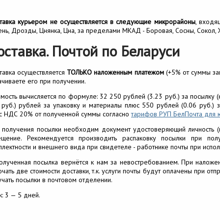
тавка курьером не осуществляется в следующие микрорайоны
, входя
ень, Дрозды, Цнянка, Цна, за пределами МКАД - Боровая, Сосны, Сокол,
оставка. Почтой по Беларуси
тавка осуществляется
ТОЛЬКО наложенным платежом
(+5% от суммы зак
ачиваете его при получении.
имость вычисляется по формуле: 32 250 рублей (3.23 руб.) за посылку 
5 руб.) рублей за упаковку и материалы плюс 550 рублей (0.06 руб.
с НДС 20% от полученной суммы согласно
тарифов РУП БелПочта для 
 получения посылки необходим документ удостоверяющий личность (п
ещение. Рекомендуется производить распаковку посылки при пол
плектности и внешнего вида при свидетеле - работнике почты при испол
олученная посылка вернётся к нам за невостребованием. При наложе
ючать две стоимости доставки, т.к. услуги почты будут оплачены при о
учать посылки в почтовом отделении.
: 3 — 5 дней.