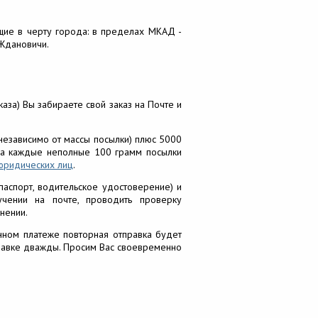
щие в черту города: в пределах МКАД -
 Ждановичи.
аза) Вы забираете свой заказ на Почте и
(независимо от массы посылки) плюс 5000
) за каждые неполные 100 грамм посылки
юридических лиц
.
аспорт, водительское удостоверение) и
учении на почте, проводить проверку
нении.
нном платеже повторная отправка будет
тправке дважды. Просим Вас своевременно