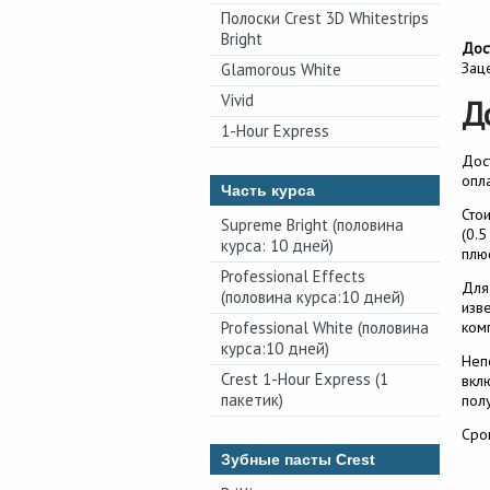
Полоски Crest 3D Whitestrips
Bright
Дос
Зац
Glamorous White
Vivid
Д
1-Hour Express
Дос
опл
Часть курса
Сто
Supreme Bright (половина
(0.
курса: 10 дней)
плю
Professional Effects
Для
(половина курса:10 дней)
изв
Professional White (половина
ком
курса:10 дней)
Неп
Crest 1-Hour Express (1
вкл
пакетик)
пол
Срок
Зубные пасты Crest